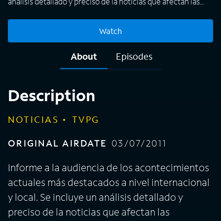
análisis detallado y preciso de la noticias que afectan las
decisiones en las esferas políticas, económicas, religiosas,
entre otras; a partir de este análisis los expertos generan
Watch
conclusiones del proceder futuro de los líderes mundiales y
locales y el impacto de estos acontecimientos en las
About
Episodes
personas comunes y sus vidas diarias, explicando las
consecuencias positivas y negativas de los sucesos.
Description
NOTICIAS
TVPG
ORIGINAL AIRDATE
03/07/2011
Informe a la audiencia de los acontecimientos
actuales más destacados a nivel internacional
y local. Se incluye un análisis detallado y
preciso de la noticias que afectan las