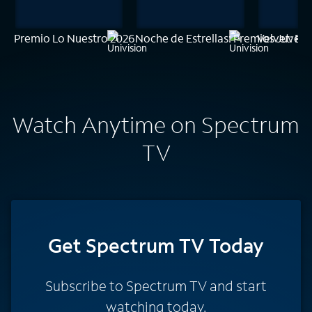
Premio Lo Nuestro 2026
Noche de Estrellas: Premios Juven
Velvet: El
Watch Anytime on Spectrum
TV
Get Spectrum TV Today
Subscribe to Spectrum TV and start
watching today.