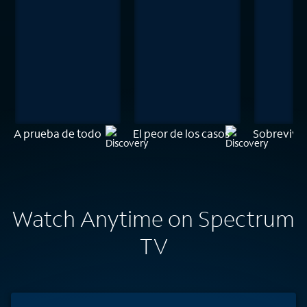
A prueba de todo
El peor de los casos
Sobrevivi
Watch Anytime on Spectrum
TV