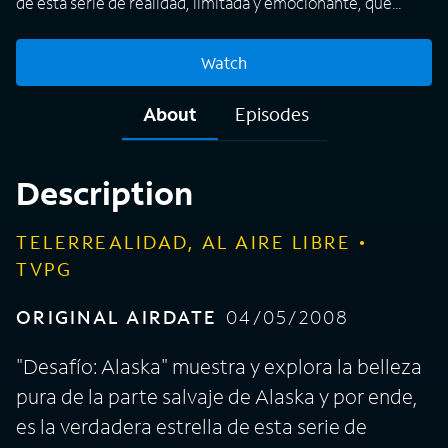
de esta serie de realidad, limitada y emocionante, que
cumple dos funciones, servir como documental de viajes y
además servir como una guía de supervivencia en la última
Watch
frontera norteamericana. Durante el programa un grupo de
aventureros sin experiencia se dirige a Alaska para hacer
About
Episodes
parte de un juego de supervivencia, utilizando sus
destrezas, conocimientos, malicia y habilidades.
Description
TELERREALIDAD, AL AIRE LIBRE
TVPG
ORIGINAL AIRDATE
04/05/2008
"Desafío: Alaska" muestra y explora la belleza
pura de la parte salvaje de Alaska y por ende,
es la verdadera estrella de esta serie de