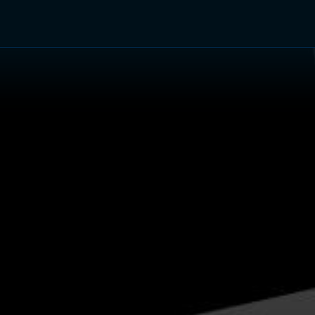
TV Shows
Networks
Trailers
TV Apps
Front R