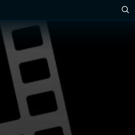
ow™
Access™
Sign In
Shop
Live TV