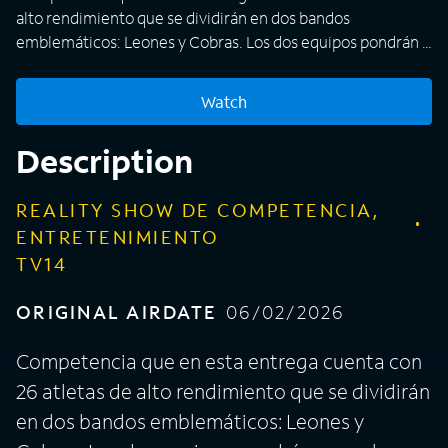
alto rendimiento que se dividirán en dos bandos
emblemáticos: Leones y Cobras. Los dos equipos pondrán a
prueba su fuerza física y destreza mental en una
competencia cargada de adrenalina y suspenso. La
Watch
competencia no solo evaluará la capacidad física, sino que
integrará humor, música y desafíos de baile para una
Description
experiencia completa.
REALITY SHOW DE COMPETENCIA,
ENTRETENIMIENTO
TV14
ORIGINAL AIRDATE
06/02/2026
Competencia que en esta entrega cuenta con
26 atletas de alto rendimiento que se dividirán
en dos bandos emblemáticos: Leones y