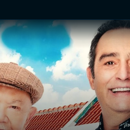
TV Shows
Networks
Trailers
TV Apps
Front R