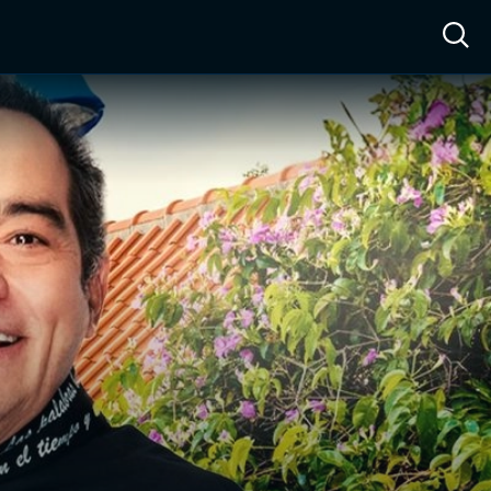
ow™
Access™
Sign In
Shop
Live TV