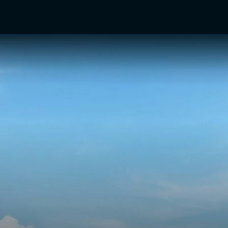
TV Shows
Networks
Trailers
TV Apps
Front R