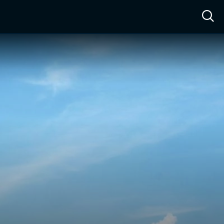
ow™
Access™
Sign In
Shop
Live TV